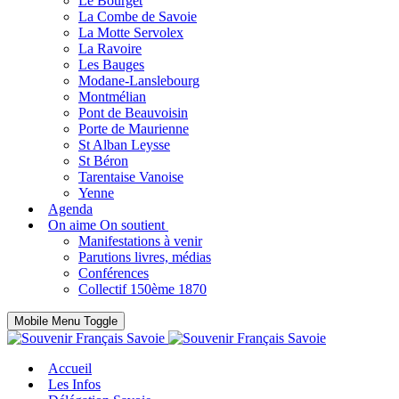
Le Bourget
La Combe de Savoie
La Motte Servolex
La Ravoire
Les Bauges
Modane-Lanslebourg
Montmélian
Pont de Beauvoisin
Porte de Maurienne
St Alban Leysse
St Béron
Tarentaise Vanoise
Yenne
Agenda
On aime On soutient
Manifestations à venir
Parutions livres, médias
Conférences
Collectif 150ème 1870
Mobile Menu Toggle
Accueil
Les Infos