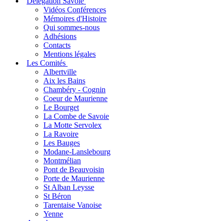
Délégation Savoie
Vidéos Conférences
Mémoires d'Histoire
Qui sommes-nous
Adhésions
Contacts
Mentions légales
Les Comités
Albertville
Aix les Bains
Chambéry - Cognin
Coeur de Maurienne
Le Bourget
La Combe de Savoie
La Motte Servolex
La Ravoire
Les Bauges
Modane-Lanslebourg
Montmélian
Pont de Beauvoisin
Porte de Maurienne
St Alban Leysse
St Béron
Tarentaise Vanoise
Yenne