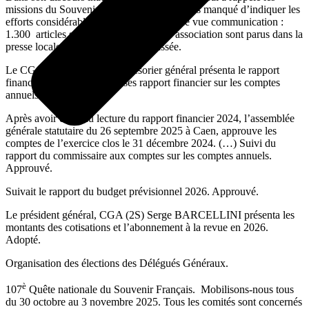
missions du Souvenir Français puis il n’a pas manqué d’indiquer les
efforts considérables réalisés d’un point de vue communication :
1.300 articles sur les activités de notre association sont parus dans la
presse locale au cours de l’année passée.
Le CGA, Olivier SHMITT trésorier général présenta le rapport
financier financiers (Dépenses rapport financier sur les comptes
annuels 2024).
Après avoir entendu lecture du rapport financier 2024, l’assemblée
générale statutaire du 26 septembre 2025 à Caen, approuve les
comptes de l’exercice clos le 31 décembre 2024. (…) Suivi du
rapport du commissaire aux comptes sur les comptes annuels.
Approuvé.
Suivait le rapport du budget prévisionnel 2026. Approuvé.
Le président général, CGA (2S) Serge BARCELLINI présenta les
montants des cotisations et l’abonnement à la revue en 2026.
Adopté.
Organisation des élections des Délégués Généraux.
è
107
Quête nationale du Souvenir Français. Mobilisons-nous tous
du 30 octobre au 3 novembre 2025. Tous les comités sont concernés