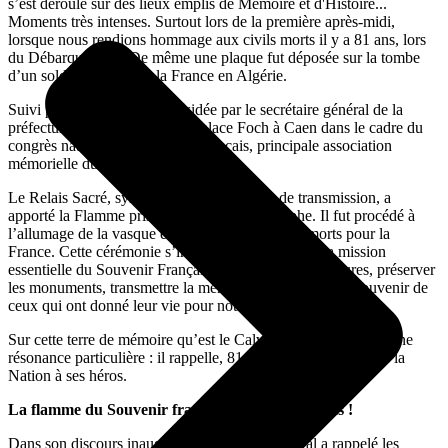
s’est déroulé sur des lieux emplis de Mémoire et d'Histoire...
Moments très intenses. Surtout lors de la première après-midi,
lorsque nous rendions hommage aux civils morts il y a 81 ans, lors
du Débarquement. De même une plaque fut déposée sur la tombe
d’un soldats Mort pour la France en Algérie.
Suivi par une cérémonie présidée par le secrétaire général de la
préfecture du Calvados, tenue place Foch à Caen dans le cadre du
congrès national du Souvenir Français, principale association
mémorielle du pays.
Le Relais Sacré, symbole fort de fidélité et de transmission, a
apporté la Flamme prise sous l’Arc de Triomphe. Il fut procédé à
l’allumage de la vasque en hommage à tous les morts pour la
France. Cette cérémonie s’inscrit dans le cadre de la mission
essentielle du Souvenir Français : entretenir les sépultures, préserver
les monuments, transmettre la mémoire et faire vivre le souvenir de
ceux qui ont donné leur vie pour notre liberté.
Sur cette terre de mémoire qu’est le Calvados, ce geste revêt une
résonance particulière : il rappelle, 81 ans après, la fidélité de la
Nation à ses héros.
La flamme du Souvenir français ne s’éteindra pas !
Dans son discours inaugural, le président-général a rappelé les