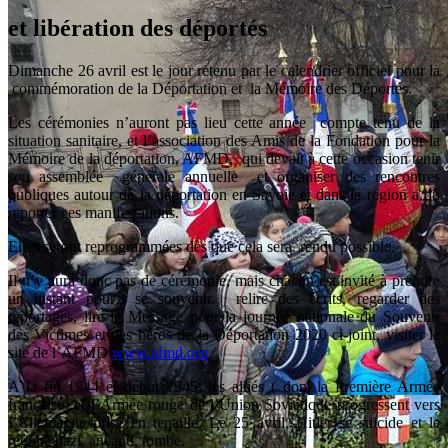
et libération des déportés
Dimanche 26 avril est le jour retenu par le calendrier officiel pour la
commémoration de la Déportation et la Mémoire des Déportés.
Les cérémonies n’auront pas lieu cette année compte tenu de la
situation sanitaire, et l’association des Amis de la Fondation pour la
Mémoire de la déportation, AFMD, qui devait à cette occasion tenir
son assemblée générale annuelle et organiser des rencontres
publiques autour de la déportation en Savoie et dans la région a dû
reporter ces manifestations.
Elles seront reprogrammées dès que cela sera rendu possible.
Il n’y aura donc pas de cérémonie, mais chacun est invité à prendre
un instant pour se souvenir, relire des écrits, regarder des
reportages, lire le Message pour la journée nationale du Souvenir
des Victimes et des héros de la Déportation 2020 ci-joint, visiter le
site de l’AFMD
www.afmd.org
,
A la fin 1944 et début 1945, les alliés ( dont la Première Armée
française) et l’Armée rouge de l’Union Soviétique progressent vers
l’Allemagne prise en tenaille. Le 25 avril, Hitler se suicide et le
régime nazi, anéanti, tombe.