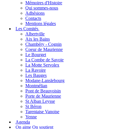
Mémoires d'Histoire
Qui sommes-nous
Adhésions
Contacts
Mentions légales
Les Comités
Albertville
Aix les Bains
Chambéry - Cognin
Coeur de Maurienne
Le Bourget
La Combe de Savoie
La Motte Servolex
La Ravoire
Les Bauges
Modane-Lanslebourg
Montmélian
Pont de Beauvoisin
Porte de Maurienne
St Alban Leysse
St Béron
Tarentaise Vanoise
Yenne
Agenda
On aime On soutient