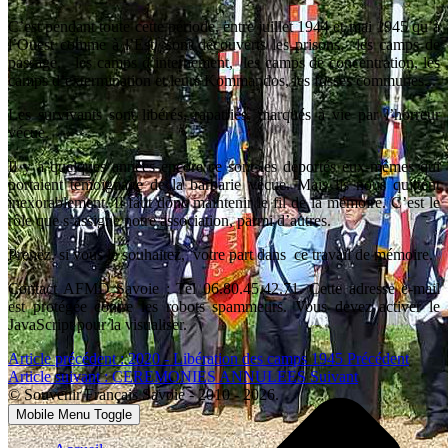
C’est pendant toute cette période, entre juillet 1944 et mai 1945 qu’à
l’Ouest comme à l’Est sont découverts les prisons, les camps de
passage, les camps d’internement, les camps de concentration, les
camps d’extermination et leurs Kommandos, les fosses communes...
Les survivants sont libérés, rapatriés, marqués à vie par l’horreur
vécue.
Il y a quelques années encore ce sont les déportés eux-mêmes qui
portaient témoignage de la barbarie vécue. Mais ils nous quittent
inexorablement. Il faut donc maintenir le fil de la mémoire. C’est le
rôle que s’assigne notre association, parmi d’autres.
Prenez, si vous le souhaitez, votre part dans ce travail de mémoire.
Contact AFMD Savoie : Tel 06.80.45.42.71.
Cette adresse e-mail
est protégée contre les robots spammeurs. Vous devez activer le
JavaScript pour la visualiser.
Article précédent : 2020 - Libération des camps 1945
Précédent
Article suivant : CEREMONIES ANNULEES
Suivant
© Souvenir Français Savoie - 2010 - 2026.
Mobile Menu Toggle