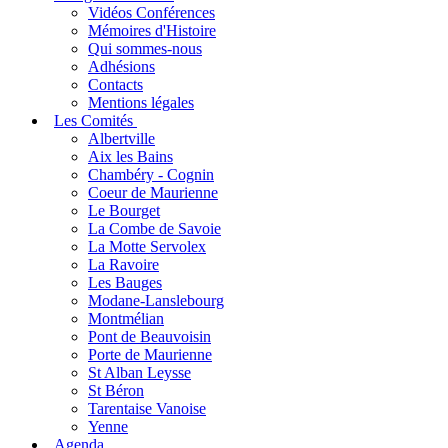
Vidéos Conférences
Mémoires d'Histoire
Qui sommes-nous
Adhésions
Contacts
Mentions légales
Les Comités
Albertville
Aix les Bains
Chambéry - Cognin
Coeur de Maurienne
Le Bourget
La Combe de Savoie
La Motte Servolex
La Ravoire
Les Bauges
Modane-Lanslebourg
Montmélian
Pont de Beauvoisin
Porte de Maurienne
St Alban Leysse
St Béron
Tarentaise Vanoise
Yenne
Agenda