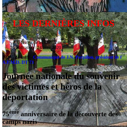
LES DERNIÈRES INFOS
Détails
Temps de lecture : 3 mins
Publication : 24 avril 2020
2020 - 24 avril -
Communiqué de
J.N. Parpillon, président de
l'
A.F.M.D. DT 73
Journée nationale du souvenir
des victimes et héros de la
déportation
ème
75
anniversaire de la découverte des
camps nazis