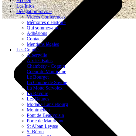
Accueil
Les Infos
Délégation Savoie
Vidéos Conférences
Mémoires d'Histoire
Qui sommes-nous
Adhésions
Contacts
Mentions légales
Les Comités
Albertville
Aix les Bains
Chambéry - Cognin
Coeur de Maurienne
Le Bourget
La Combe de Savoie
La Motte Servolex
La Ravoire
Les Bauges
Modane-Lanslebourg
Montmélian
Pont de Beauvoisin
Porte de Maurienne
St Alban Leysse
St Béron